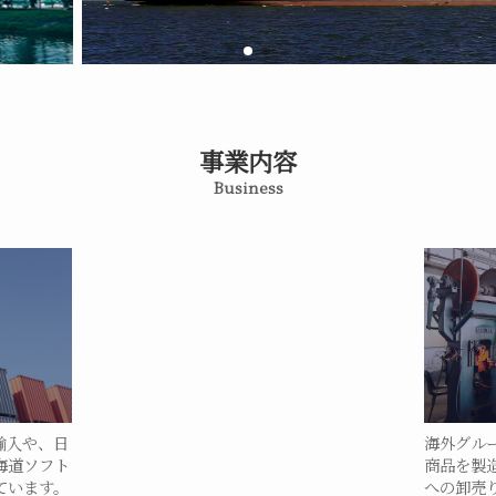
事業内容
Business
輸入や、日
海外グル
海道ソフト
商品を製
ています。
への卸売