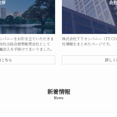
挨拶
会
カンパニーをお引き立ていただきま
株式会社ＴＴカンパニー（TT COMP
 当社は総合卸売販売会社として
社情報をまとめたページです。
の輸出入を手掛けてまいりました。
はこちら
詳しく
新着情報
News